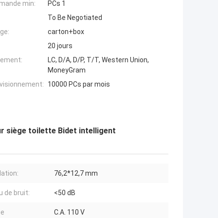
mande min:
PCs 1
To Be Negotiated
ge:
carton+box
20 jours
iement:
LC, D/A, D/P, T/T, Western Union,
MoneyGram
ovisionnement:
10000 PCs par mois
r siège toilette Bidet intelligent
lation:
76,2*12,7 mm
 de bruit:
<50 dB
ce
C.A. 110 V