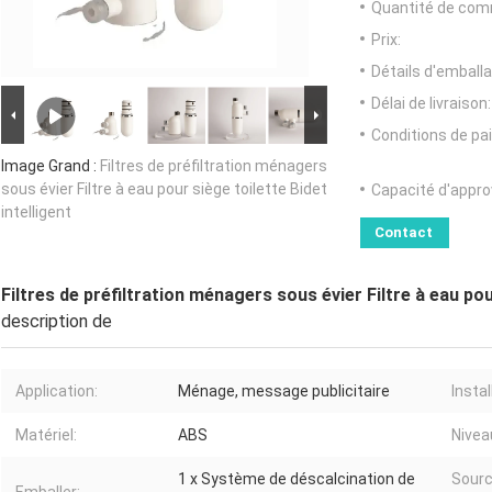
Quantité de com
Prix:
Détails d'emballa
Délai de livraison:
Conditions de pa
Image Grand :
Filtres de préfiltration ménagers
sous évier Filtre à eau pour siège toilette Bidet
Capacité d'appr
intelligent
Contact
Filtres de préfiltration ménagers sous évier Filtre à eau pou
description de
Application:
Ménage, message publicitaire
Instal
Matériel:
ABS
Niveau
1 x Système de déscalcination de
Sour