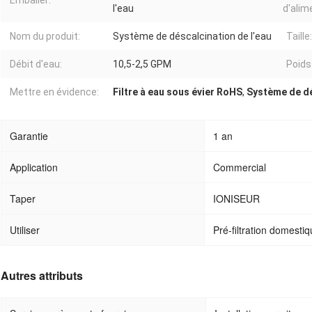
Emballer:
l'eau
d'alim
Nom du produit:
Système de déscalcination de l'eau
Taille:
Débit d'eau:
10,5-2,5 GPM
Poids
Mettre en évidence:
Filtre à eau sous évier RoHS
,
Système de dés
Garantie
1 an
Application
Commercial
Taper
IONISEUR
Utiliser
Pré-filtration domesti
Autres attributs