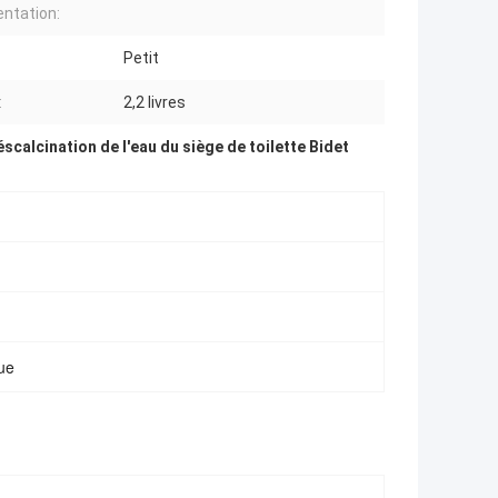
entation:
Petit
:
2,2 livres
calcination de l'eau du siège de toilette Bidet
que