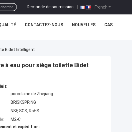
Demande de soumission
|
French
cherche
QUALITÉ
CONTACTEZ-NOUS
NOUVELLES
CAS
te Bidet Intelligent
re à eau pour siège toilette Bidet
uit:
porcelaine de Zhejiang
BRISKSPRING
NSF, SGS, RoHS
e:
M2-C
ement et expédition: