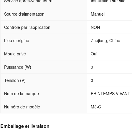
Service après-vente fourni
Installation sur site
Source d'alimentation
Manuel
Contrôlé par l'application
NON
Lieu d'origine
Zhejiang, Chine
Moule privé
Oui
Puissance (W)
0
Tension (V)
0
Nom de la marque
PRINTEMPS VIVANT
Numéro de modèle
M3-C
Emballage et livraison