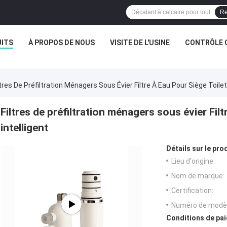
Re
ITS
À PROPOS DE NOUS
VISITE DE L'USINE
CONTRÔLE 
ltres De Préfiltration Ménagers Sous Évier Filtre À Eau Pour Siège Toilet
Filtres de préfiltration ménagers sous évier Filt
intelligent
Détails sur le prod
Lieu d'origine:
Nom de marque:
Certification:
Numéro de modèl
Conditions de pai