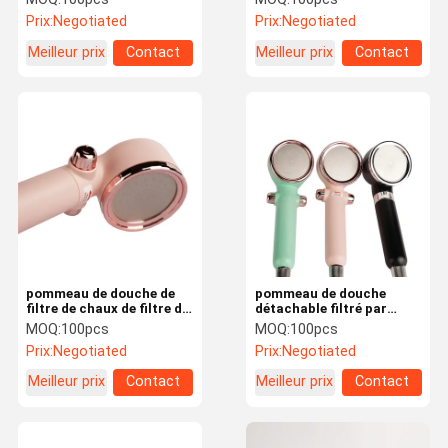
6.2L/Min Shower Water
Prix:
Negotiated
Prix:
Negotiated
Filter For de la haute
pression trois
Meilleur prix
Contact
Meilleur prix
Contact
pommeau de douche de
pommeau de douche
filtre de chaux de filtre de
détachable filtré par
douche de chlore et de
vitamine C de pommeau
MOQ:
100pcs
MOQ:
100pcs
fluorure de 6L/Min
de douche filtré par rose
Prix:
Negotiated
Prix:
Negotiated
0.05Mpa
de 0.55Mpa
Meilleur prix
Contact
Meilleur prix
Contact