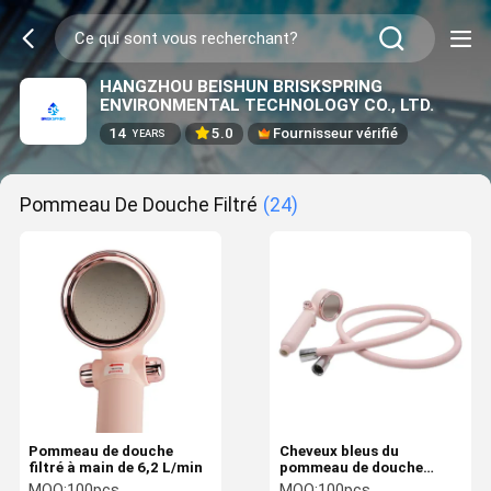
HANGZHOU BEISHUN BRISKSPRING
ENVIRONMENTAL TECHNOLOGY CO., LTD.
14
5.0
Fournisseur vérifié
YEARS
Pommeau De Douche Filtré
(24)
Pommeau de douche
Cheveux bleus du
filtré à main de 6,2 L/min
pommeau de douche
filtrés par canaux
MOQ:
100pcs
MOQ:
100pcs