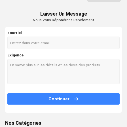
Générateur de bulles ultrafines
Laisser Un Message
Nous Vous Répondrons Rapidement
Détecteur de fuite d'eau
capteur de fuite d'eau
courriel
Détecteur de fuite futé
Exigence
Pommeau de douche filtré
Purificateur d'eau domestique
Système de filtre d'eau de RO
Épurateur de l'eau d'osmose d'inversion
Continuer
Distributeur de l'eau d'osmose d'inversion de partie supérieure du comptoir
tuyau de douche flexible
Nos Catégories