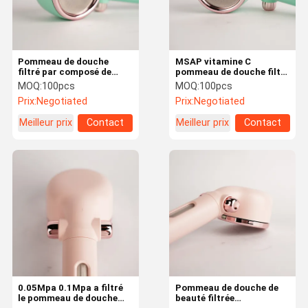
Pommeau de douche
MSAP vitamine C
filtré par composé de
pommeau de douche filtre
bain de MSAP enlevant le
au fluorure solide filtre de
MOQ:
100pcs
MOQ:
100pcs
filtre de chlore pour la
pommeau de douche avec
Prix:
Negotiated
Prix:
Negotiated
douche
baguette portative
Meilleur prix
Contact
Meilleur prix
Contact
Maison
Produits
À Propos De
Visite De
Nous
L'usine
0.05Mpa 0.1Mpa a filtré
Pommeau de douche de
le pommeau de douche
beauté filtrée