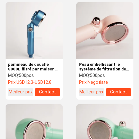
pommeau de douche
Peau embellissant le
8000L filtré par maison
système de filtration de
avec le pommeau de
pommeau de douche
MOQ:
500pcs
MOQ:
500pcs
douche libre 6L/Min de
détachable 8T de
Prix:
USD12.3-USD12.8
Prix:
Negotiate
chlore de parfum
pommeau de douche de
vitamine C de NTP
Meilleur prix
Contact
Meilleur prix
Contact