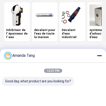
Inhibiteur de
décalant pour
Décalant
système
l' épaisseur de
l'eau de toute
d'eau
d'adouciss
l' eau
la maison
industriel
d'eau
Amanda Tang
Aperçu
Au sujet de
Contactez-
Desktop
nous
nous
Site
Plan du site
Privacy Policy
12:21 PM
Qualité
Inhibiteur de l' épaisseur de l' eau
Usine De Chine.Copyright
© 2026 HANGZHOU BEISHUN BRISKSPRING ENVIRONMENTAL
Good day, what product are you looking for?
TECHNOLOGY CO., LTD.. All Rights Reserved.