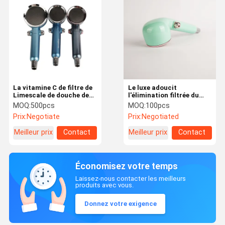
La vitamine C de filtre de
Le luxe adoucit
Limescale de douche de
l'élimination filtrée du
catégorie comestible a
chlore de l'adoucisseur
MOQ:
500pcs
MOQ:
100pcs
infusé la douche d'eau
d'eau de douche du
Prix:
Negotiate
Prix:
Negotiated
calcareuse de pommeau
pommeau de douche
de douche
6L/Min
Meilleur prix
Contact
Meilleur prix
Contact
Économisez votre temps
Laissez-nous contacter les meilleurs
produits avec vous.
Donnez votre exigence