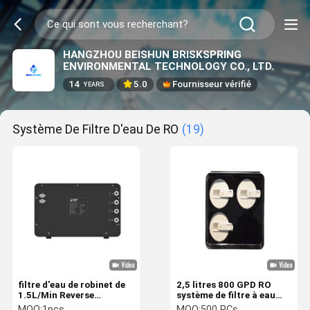
HANGZHOU BEISHUN BRISKSPRING
ENVIRONMENTAL TECHNOLOGY CO., LTD.
14
5.0
Fournisseur vérifié
YEARS
Système De Filtre D'eau De RO
(19)
filtre d'eau de robinet de
2,5 litres 800 GPD RO
1.5L/Min Reverse
système de filtre à eau
Osmosis Water Purifier
osmose inverse pour
MOQ:
1pcs
MOQ:
500 PCs