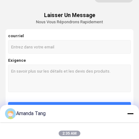
Générateur de bulles ultrafines
Laisser Un Message
Nous Vous Répondrons Rapidement
Détecteur de fuite d'eau
capteur de fuite d'eau
courriel
Détecteur de fuite futé
Exigence
Pommeau de douche filtré
Purificateur d'eau domestique
Système de filtre d'eau de RO
Épurateur de l'eau d'osmose d'inversion
Continuer
Amanda Tang
Distributeur de l'eau d'osmose d'inversion de partie supérieure du comptoir
tuyau de douche flexible
2:35 AM
Nos Catégories