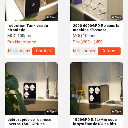
réduction Tankless du
2000 6000GPD Ro sous la
circuit de
machine d'osmose
refroidissement de RO du
d'inversion du filtre à eau
MOQ:
100pcs
MOQ:
100pcs
système 1500 GPD de
6000L d'évier pour la
Prix:
Negotiated
Prix:
$300 - $450
filtre d'eau du RO 0.9Mpa
maison
TDS
Meilleur prix
Contact
Meilleur prix
Contact
Maison
Produits
À Propos De
Visite De
Nous
L'usine
débit rapide de l'osmose
1500GPD 5.2L/Min sous
inverse 1500 GPD de
le système de RO de filtre