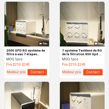
2000 GPD RO système de
7 système Tankless de RO
filtre à eau 7 étapes
de la filtration 800 Gpd de
1.5L/Min filtre à eau
l'eau de RO de l'étape
MOQ:
1pcs
MOQ:
1pcs
commercial d'osmose
2000GPD
Prix:
$210-$240
Prix:
$210-$240
inverse
Meilleur prix
Contact
Meilleur prix
Contact