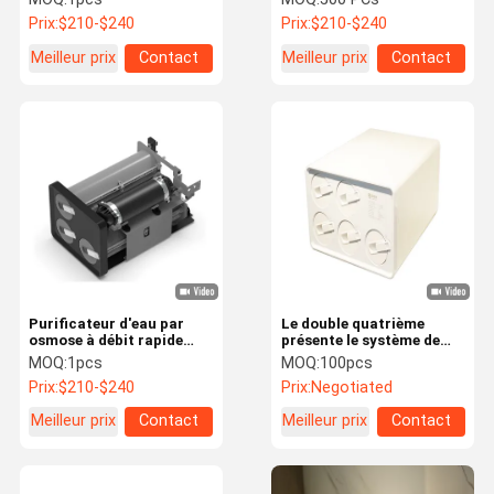
toute la maison en 3
Prix:
$210-$240
Prix:
$210-$240
étapes
Meilleur prix
Contact
Meilleur prix
Contact
Purificateur d'eau par
Le double quatrième
osmose à débit rapide
présente le système de
1500 GPD Eau chaude 4
purification d'eau
MOQ:
1pcs
MOQ:
100pcs
Systèmes de filtration
d'osmose d'inversion du
Prix:
$210-$240
Prix:
Negotiated
d'eau en 7 étapes
système 1500 GPD de
filtre d'eau de RO
Meilleur prix
Contact
Meilleur prix
Contact