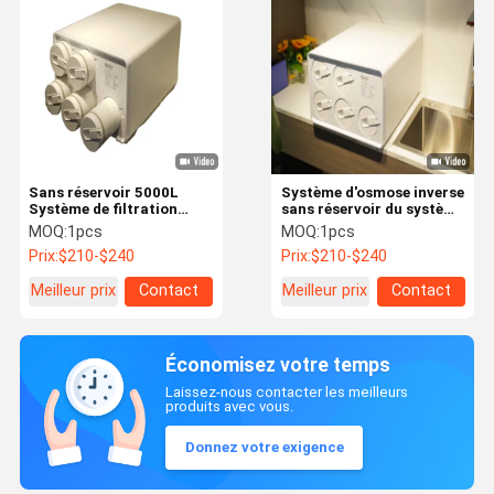
Sans réservoir 5000L
Système d'osmose inverse
Système de filtration
sans réservoir du système
d'eau en 7 étapes Ménage
2000GPD de filtre à eau
MOQ:
1pcs
MOQ:
1pcs
zéro déchet Ro Système
de RO de la cuisine 7
Prix:
$210-$240
Prix:
$210-$240
Odm
étapes
Meilleur prix
Contact
Meilleur prix
Contact
Économisez votre temps
Laissez-nous contacter les meilleurs
produits avec vous.
Donnez votre exigence