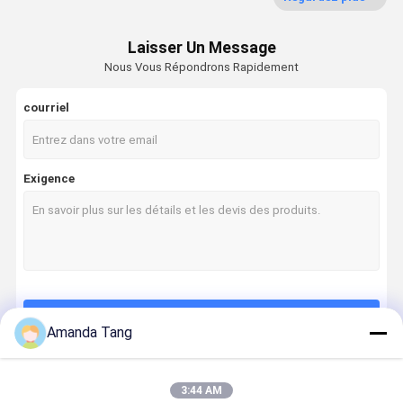
Générateur de bulles ultrafines
Laisser Un Message
Détecteur de fuite d'eau
Nous Vous Répondrons Rapidement
capteur de fuite d'eau
courriel
Détecteur de fuite futé
Exigence
Pommeau de douche filtré
Purificateur d'eau domestique
Système de filtre d'eau de RO
Épurateur de l'eau d'osmose d'inversion
Continuer
Distributeur de l'eau d'osmose d'inversion de partie supérieure du comptoir
Amanda Tang
tuyau de douche flexible
3:44 AM
Nos Catégories