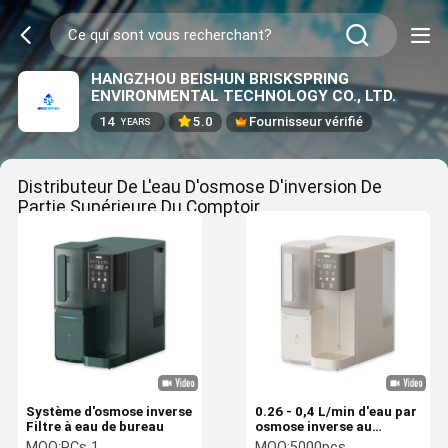
HANGZHOU BEISHUN BRISKSPRING
ENVIRONMENTAL TECHNOLOGY CO., LTD.
14
5.0
Fournisseur vérifié
YEARS
Distributeur De L'eau D'osmose D'inversion De
Partie Supérieure Du Comptoir
(27)
Système d'osmose inverse
0.26 - 0,4 L/min d'eau par
Filtre à eau de bureau
osmose inverse au
comptoir
MOQ:
PCs 1
MOQ:
5000pcs