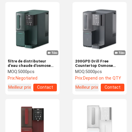
filtre de distributeur
200GPD Drill Free
d'eau chaude d'osmose
Countertop Osmose
d'inversion de 4000L
inverse Distributeur d'eau
MOQ:
5000pcs
MOQ:
5000pcs
0.4L/MIN Osmosis Water
Ro System Distributeur
Prix:
Negotiated
Prix:
Depend on the QTY
Machine 20L/H
d'eau 60HZ
Meilleur prix
Contact
Meilleur prix
Contact