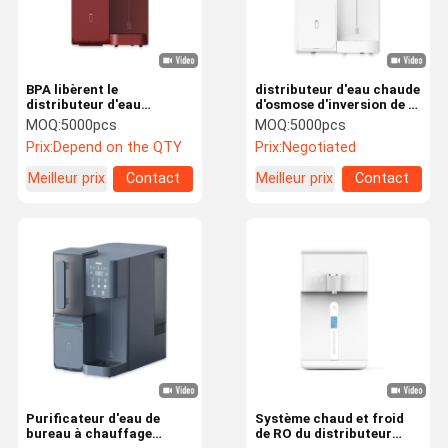
BPA libèrent le
distributeur d'eau chaude
distributeur d'eau
d'osmose d'inversion de la
d'osmose de partie
partie supérieure du
MOQ:
5000pcs
MOQ:
5000pcs
supérieure du comptoir
comptoir 4000L 50Hz RO
Prix:
Depend on the QTY
Prix:
Negotiated
de 5 étapes avec le
système de RO
Meilleur prix
Contact
Meilleur prix
Contact
Maison
Produits
À Propos De
Visite De
Nous
L'usine
Purificateur d'eau de
Système chaud et froid
bureau à chauffage
de RO du distributeur