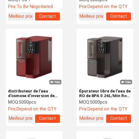
Prix:
To Be Negotiated
Prix:
Depend on the QTY
Meilleur prix
Contact
Meilleur prix
Contact
distributeur de l'eau
Épurateur libre de l'eau de
d'osmose d'inversion de
RO de BPA 0.26L/Min Ro
partie supérieure du
Water Vending Machine
MOQ:
5000pcs
MOQ:
5000pcs
comptoir d'hôtel de
2T avec le distributeur
Prix:
Depend on the QTY
Prix:
Depend on the QTY
375mm épurant le
refroidisseur d'eau de RO
Meilleur prix
Contact
Meilleur prix
Contact