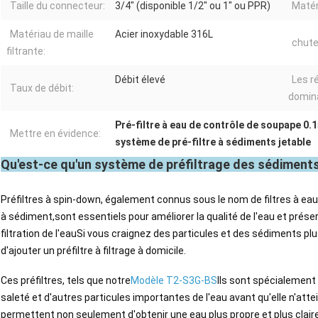
Taille du connecteur:
3/4" (disponible 1/2" ou 1" ou PPR)
Matér
Matériau de maille
Acier inoxydable 316L
chute
filtrante:
Débit élevé
Les r
Taux de débit:
domin
Pré-filtre à eau de contrôle de soupape 0
Mettre en évidence:
système de pré-filtre à sédiments jetable
Qu'est-ce qu'un système de préfiltrage des sédiments
Préfiltres à spin-down, également connus sous le nom de filtres à ea
à sédiment,sont essentiels pour améliorer la qualité de l'eau et prése
filtration de l'eauSi vous craignez des particules et des sédiments p
d'ajouter un préfiltre à filtrage à domicile.
Ces préfiltres, tels que notre
Modèle T2-S3G-BS
Ils sont spécialement 
saleté et d'autres particules importantes de l'eau avant qu'elle n'attei
permettent non seulement d'obtenir une eau plus propre et plus clair