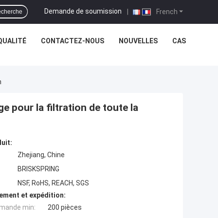
Demande de soumission
|
French
cherche
QUALITÉ
CONTACTEZ-NOUS
NOUVELLES
CAS
n
 pour la filtration de toute la
uit:
Zhejiang, Chine
BRISKSPRING
NSF, RoHS, REACH, SGS
ement et expédition:
mande min:
200 pièces