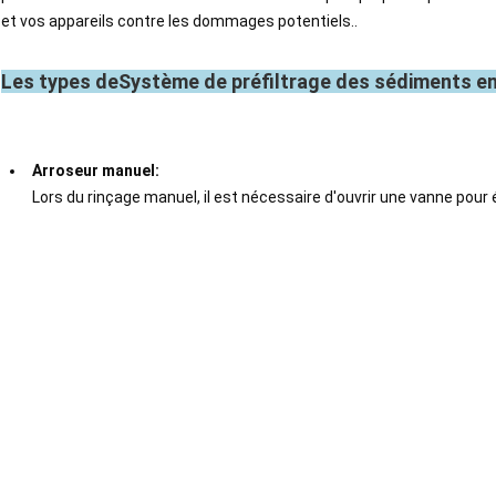
et vos appareils contre les dommages potentiels..
Les types de
Système de préfiltrage des sédiments en
Arroseur manuel:
Lors du rinçage manuel, il est nécessaire d'ouvrir une vanne pou