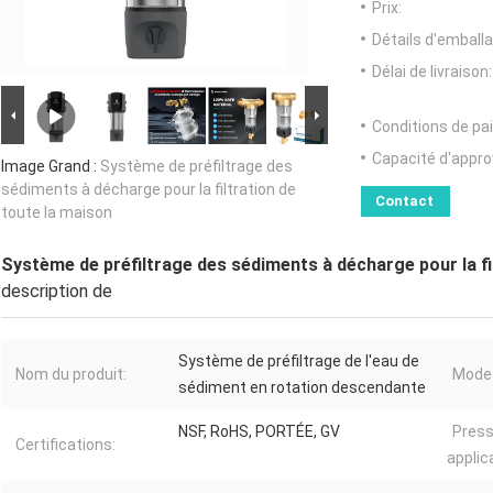
Prix:
Détails d'emballa
Délai de livraison:
Conditions de pa
Capacité d'appr
Image Grand :
Système de préfiltrage des
sédiments à décharge pour la filtration de
Contact
toute la maison
Système de préfiltrage des sédiments à décharge pour la fi
description de
Système de préfiltrage de l'eau de
Nom du produit:
Mode 
sédiment en rotation descendante
NSF, RoHS, PORTÉE, GV
Press
Certifications:
applic