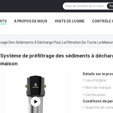
Re
ITS
À PROPOS DE NOUS
VISITE DE L'USINE
CONTRÔLE 
trage Des Sédiments À Décharge Pour La Filtration De Toute La Maiso
Système de préfiltrage des sédiments à décharge
maison
Détails sur le prod
Lieu d'origine:
Nom de marque:
Certification:
Conditions de pai
Quantité de com