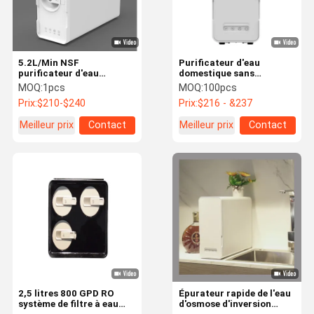
5.2L/Min NSF
Purificateur d'eau
purificateur d'eau
domestique sans
domestique filtre à eau
réservoir Ro 600 Gpd
MOQ:
1pcs
MOQ:
100pcs
électrique sans réservoir
Osmose inverse
Prix:
$210-$240
Prix:
$216 - &237
Ro
Meilleur prix
Contact
Meilleur prix
Contact
Maison
Produits
À Propos De
Visite De
Nous
L'usine
2,5 litres 800 GPD RO
Épurateur rapide de l'eau
système de filtre à eau
d'osmose d'inversion