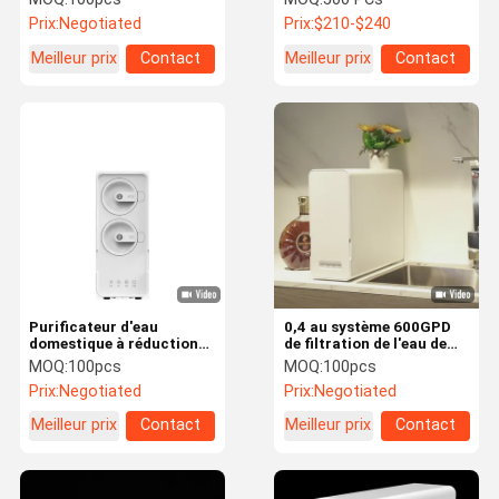
eau sous évier à haut
Prix:
Negotiated
Prix:
$210-$240
débit 1.5L/Min
Meilleur prix
Contact
Meilleur prix
Contact
Purificateur d'eau
0,4 au système 600GPD
domestique à réduction
de filtration de l'eau de
de 800 GPD TDS
RO de maison d'épurateur
MOQ:
100pcs
MOQ:
100pcs
de l'eau de la maison
Prix:
Negotiated
Prix:
Negotiated
0.9Mpa
Meilleur prix
Contact
Meilleur prix
Contact