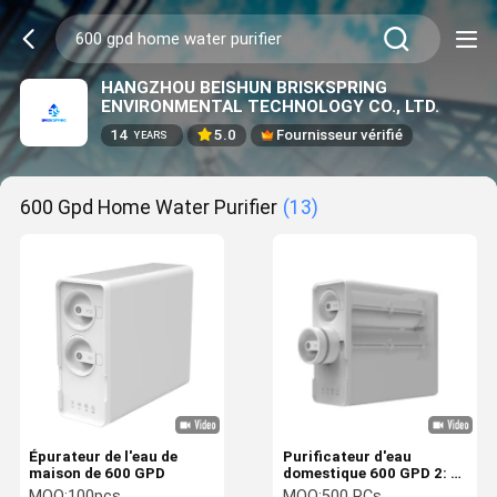
HANGZHOU BEISHUN BRISKSPRING
ENVIRONMENTAL TECHNOLOGY CO., LTD.
14
5.0
Fournisseur vérifié
YEARS
600 Gpd Home Water Purifier
(13)
Épurateur de l'eau de
Purificateur d'eau
maison de 600 GPD
domestique 600 GPD 2: 1
pur pour drainer le filtre à
MOQ:
100pcs
MOQ:
500 PCs