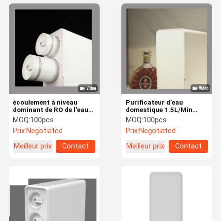
écoulement à niveau
Purificateur d'eau
dominant de RO de l'eau
domestique 1.5L/Min
de 5T 390mm de Chambre
avec système d'osmose
MOQ:
100pcs
MOQ:
100pcs
entière à la maison
inverse domestique du
Prix:
Negotiated
Prix:
Negotiated
d'épurateur
robinet 220V
Meilleur prix
Contact
Meilleur prix
Contact