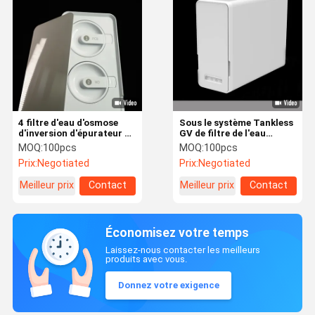
4 filtre d'eau d'osmose
Sous le système Tankless
d'inversion d'épurateur de
GV de filtre de l'eau
l'eau de maison de l'étape
d'évier d'écoulement élevé
MOQ:
100pcs
MOQ:
100pcs
5000L Tankless
à la maison d'épurateur
Prix:
Negotiated
Prix:
Negotiated
Meilleur prix
Contact
Meilleur prix
Contact
Économisez votre temps
Laissez-nous contacter les meilleurs
produits avec vous.
Donnez votre exigence